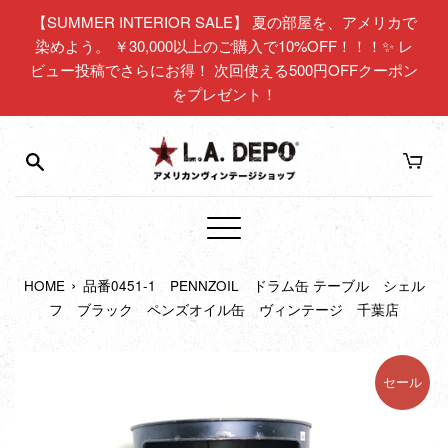
コ
【SUMMER INTERIOR SALE】 夏の部屋を、アメリカで
ン
染めよう。 ￥30,000以上のご購入で10%OFF！！！✨ レ
テ
ビュー投稿でさらにお得！ 次回使える500円OFFクーポン
ン
をプレゼント！
ツ
に
ス
キ
ッ
プ
メ
す
ニ
る
›
HOME
品番0451-1 PENNZOIL ドラム缶 テーブル シェル
ュ
フ ブラック ペンズオイル缶 ヴィンテージ 千葉店
ー
セール