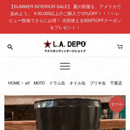
コ
【SUMMER INTERIOR SALE】 夏の部屋を、アメリカで
ン
染めよう。 ￥30,000以上のご購入で10%OFF！！！✨ レ
テ
ビュー投稿でさらにお得！ 次回使える500円OFFクーポン
ン
をプレゼント！
ツ
に
ス
キ
ッ
プ
メ
す
ニ
る
›
HOME
elf MOTO ドラム缶 オイル缶 ブリキ缶 千葉店
ュ
ー
セール