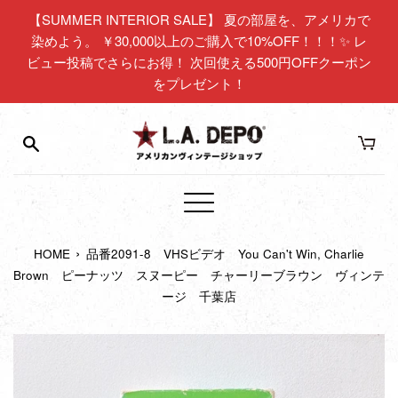
コ
【SUMMER INTERIOR SALE】 夏の部屋を、アメリカで
ン
染めよう。 ￥30,000以上のご購入で10%OFF！！！✨ レ
テ
ビュー投稿でさらにお得！ 次回使える500円OFFクーポン
ン
をプレゼント！
ツ
に
ス
キ
ッ
プ
メ
す
ニ
る
›
HOME
品番2091-8 VHSビデオ You Can't Win, Charlie
ュ
Brown ピーナッツ スヌーピー チャーリーブラウン ヴィンテ
ー
ージ 千葉店