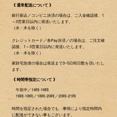
｟ 通常配送について ｠
銀行振込／コンビニ決済の場合は、ご入金確認後、1
～3営業日以内に発送いたします。
（水・木を除く）
クレジットカード／各Pay決済／の場合は、ご注文確
認後、1～3営業日以内に発送いたします。
（水・木を除く）
家財宅急便の場合は発送まで3~5日程日数を頂いたし
ます。
｟ 時間帯指定について ｠
午前中／14時-16時
16時-18時／18時-20時／20時-21時
時間を指定された場合でも、事情により指定時間内
に配達ができない事もございます。