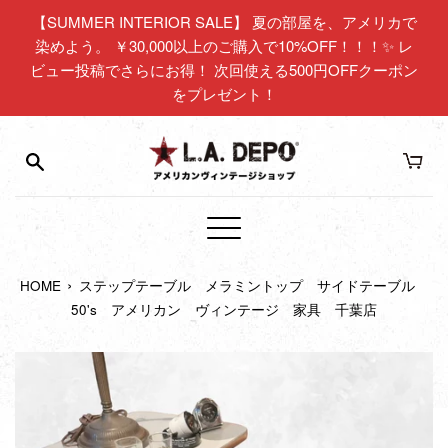
コ
【SUMMER INTERIOR SALE】 夏の部屋を、アメリカで
ン
染めよう。 ￥30,000以上のご購入で10%OFF！！！✨ レ
テ
ビュー投稿でさらにお得！ 次回使える500円OFFクーポン
ン
をプレゼント！
ツ
に
ス
キ
ッ
プ
メ
す
ニ
る
›
HOME
ステップテーブル メラミントップ サイドテーブル
ュ
50's アメリカン ヴィンテージ 家具 千葉店
ー