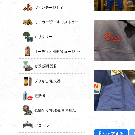
ヴィンテージトイ
ミニカー/ダイキャストカー
ミリタリー
オーディオ機器/ミュージック
食器/調理器具
ブリキ缶/消火器
電話機
鉛筆削り/地球儀/事務用品
デコール
Fac
シェアする