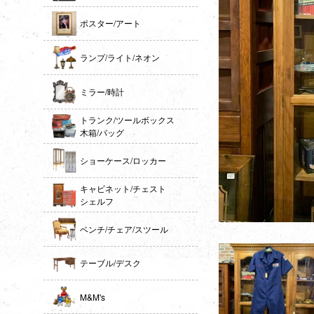
ポスター/アート
ランプ/ライト/ネオン
ミラー/時計
トランク/ツールボックス
木箱/バッグ
ショーケース/ロッカー
キャビネット/チェスト
シェルフ
ベンチ/チェア/スツール
テーブル/デスク
M&M's