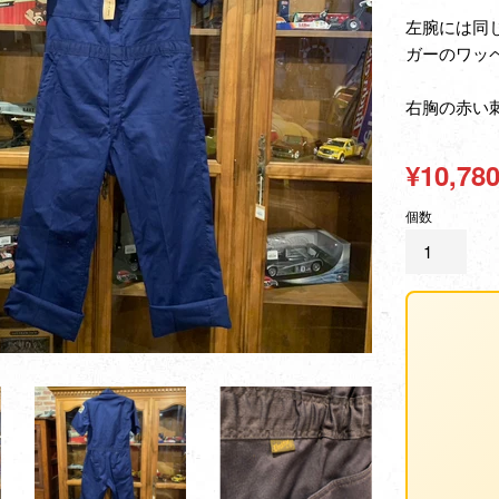
左腕には同
ガーのワッ
右胸の赤い
通
¥10,78
常
個数
価
格