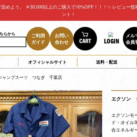
リカで染めよう。 ￥30,000以上のご購入で10%OFF！！！✨ レビ
ント！
こちらから
ご利用
お問い
メル
LOGIN
ガイド
合わせ
会員
オフィシャルサイト
送料・配送
ジャンプスーツ つなぎ 千葉店
エクソン 
エクソンモ
ド・オイル
合エネルギ