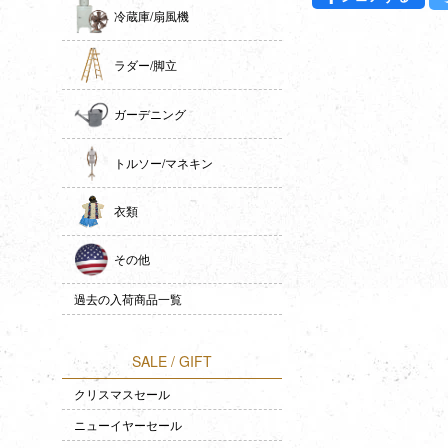
冷蔵庫/扇風機
ラダー/脚立
ガーデニング
トルソー/マネキン
衣類
その他
過去の入荷商品一覧
SALE / GIFT
クリスマスセール
ニューイヤーセール