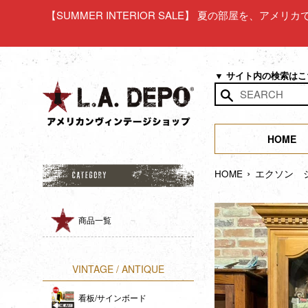
コ
【SUMMER INTERIOR SALE】 夏の部屋を、アメ
ン
テ
ン
ツ
▼ サイト内の検索は
に
ス
検
キ
索
ッ
HOME
す
プ
る
›
す
HOME
エクソン 
る
商品一覧
VINTAGE / ANTIQUE
看板/サインボード