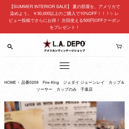
コ
【SUMMER INTERIOR SALE】 夏の部屋を、アメリカで
ン
染めよう。 ￥30,000以上のご購入で10%OFF！！！✨ レ
テ
ビュー投稿でさらにお得！ 次回使える500円OFFクーポン
ン
をプレゼント！
ツ
に
ス
キ
ッ
プ
メ
す
ニ
る
›
HOME
品番0209 Fire-King ジェダイ ジェーンレイ カップ＆
ュ
ソーサー カップのみ 千葉店
ー