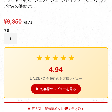
プのみの販売です。
通
¥9,350
(税込)
常
個数
価
格
★★★★★
4.94
L.A.DEPO 全49件のお客様レビュー
▶ お客様のレビューを見る
🔔 再入荷・新着情報をLINEで受け取る