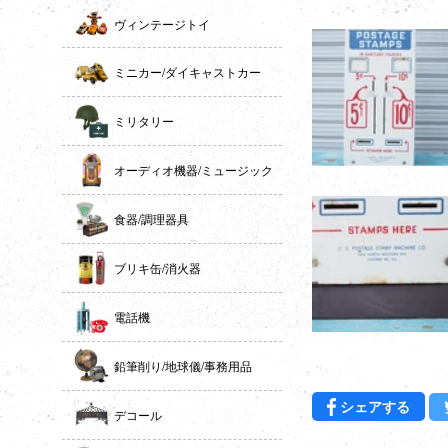
ヴィンテージトイ
ミニカー/ダイキャストカー
ミリタリー
オーディオ機器/ミュージック
食器/調理器具
ブリキ缶/消火器
電話機
鉛筆削り/地球儀/事務用品
Fac
シェアする
デコール