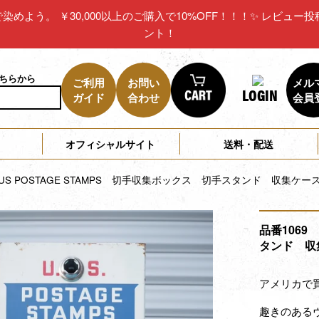
リカで染めよう。 ￥30,000以上のご購入で10%OFF！！！✨ レビ
ント！
こちらから
ご利用
お問い
メル
LOGIN
ガイド
合わせ
会員
オフィシャルサイト
送料・配送
 US POSTAGE STAMPS 切手収集ボックス 切手スタンド 収集ケ
品番1069
タンド 収
アメリカで
趣きのある