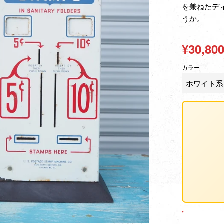
を兼ねたデ
うか。
通
¥30,80
常
カラー
価
格