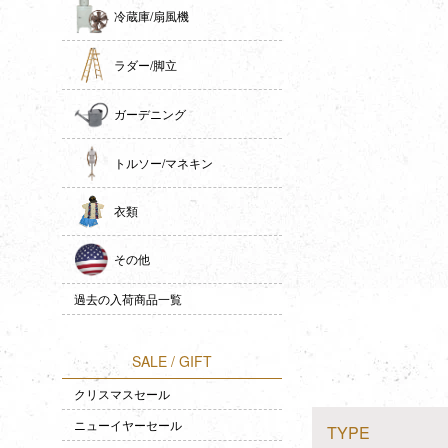
冷蔵庫/扇風機
ラダー/脚立
ガーデニング
トルソー/マネキン
衣類
その他
過去の入荷商品一覧
SALE / GIFT
クリスマスセール
ニューイヤーセール
TYPE