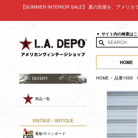
コ
【SUMMER INTERIOR SALE】 夏の部屋を、アメ
ン
テ
ン
ツ
▼ サイト内の検索は
に
ス
検
キ
索
ッ
HOME
す
プ
る
›
す
HOME
品番1069
る
商品一覧
VINTAGE / ANTIQUE
看板/サインボード