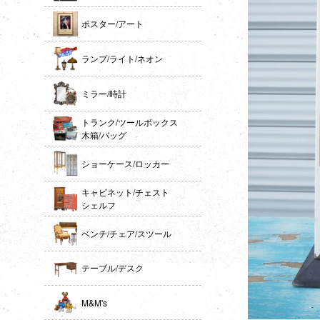
ポスター/アート
ランプ/ライト/ネオン
ミラー/時計
トランク/ツールボックス
木箱/バッグ
ショーケース/ロッカー
キャビネット/チェスト
シェルフ
ベンチ/チェア/スツール
テーブル/デスク
M&M's