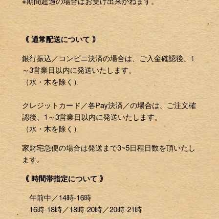
※期間超過の場合はお受け出来かねます。
｟ 通常配送について ｠
銀行振込／コンビニ決済の場合は、ご入金確認後、1
～3営業日以内に発送いたします。
（水・木を除く）
クレジットカード／各Pay決済／の場合は、ご注文確
認後、1～3営業日以内に発送いたします。
（水・木を除く）
家財宅急便の場合は発送まで3~5日程日数を頂いたし
ます。
｟ 時間帯指定について ｠
午前中／14時-16時
16時-18時／18時-20時／20時-21時