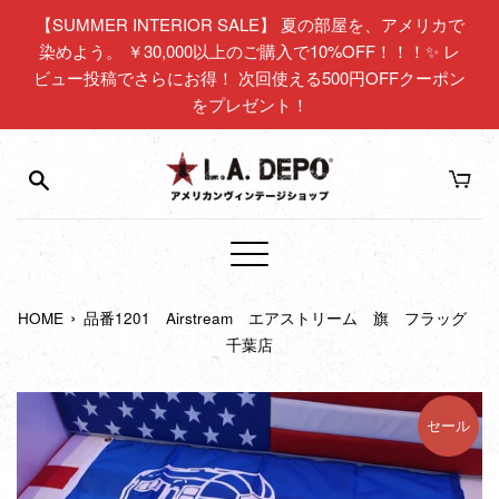
コ
【SUMMER INTERIOR SALE】 夏の部屋を、アメリカで
ン
染めよう。 ￥30,000以上のご購入で10%OFF！！！✨ レ
テ
ビュー投稿でさらにお得！ 次回使える500円OFFクーポン
ン
をプレゼント！
ツ
に
ス
キ
ッ
プ
メ
す
ニ
る
›
HOME
品番1201 Airstream エアストリーム 旗 フラッグ
ュ
千葉店
ー
セール