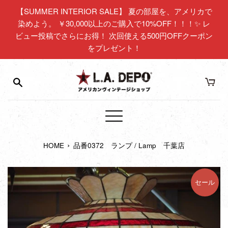
コ
【SUMMER INTERIOR SALE】 夏の部屋を、アメリカで
ン
染めよう。 ￥30,000以上のご購入で10%OFF！！！✨ レ
テ
ビュー投稿でさらにお得！ 次回使える500円OFFクーポン
ン
をプレゼント！
ツ
に
ス
キ
ッ
プ
メ
す
ニ
る
›
HOME
品番0372 ランプ / Lamp 千葉店
ュ
ー
セール