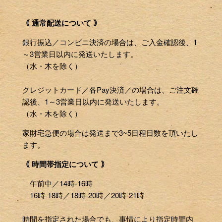
｟ 通常配送について ｠
銀行振込／コンビニ決済の場合は、ご入金確認後、1
～3営業日以内に発送いたします。
（水・木を除く）
クレジットカード／各Pay決済／の場合は、ご注文確
認後、1～3営業日以内に発送いたします。
（水・木を除く）
家財宅急便の場合は発送まで3~5日程日数を頂いたし
ます。
｟ 時間帯指定について ｠
午前中／14時-16時
16時-18時／18時-20時／20時-21時
時間を指定された場合でも、事情により指定時間内