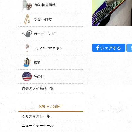
冷蔵庫/扇風機
ラダー/脚立
ガーデニング
Fac
シェアする
トルソー/マネキン
衣類
その他
過去の入荷商品一覧
SALE / GIFT
クリスマスセール
ニューイヤーセール