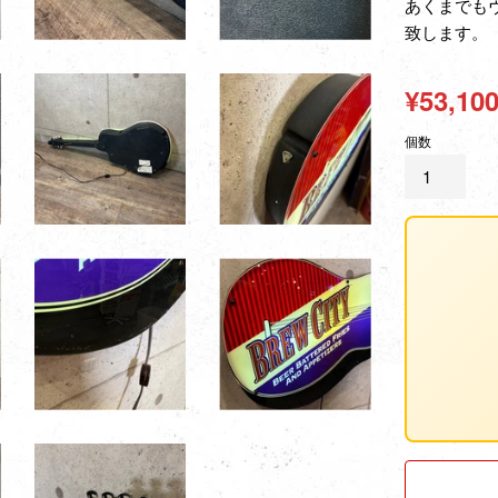
あくまでも
致します。
通
¥53,10
常
個数
価
格