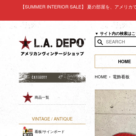
コ
【SUMMER INTERIOR SALE】 夏の部屋を、アメ
ン
テ
ン
ツ
▼ サイト内の検索は
に
ス
検
キ
索
ッ
HOME
す
プ
る
›
す
HOME
電飾看板 【
る
商品一覧
VINTAGE / ANTIQUE
看板/サインボード