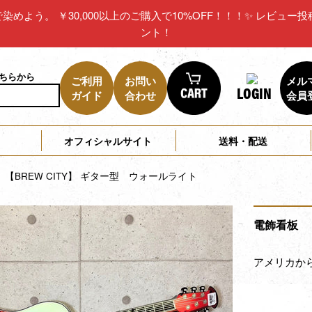
リカで染めよう。 ￥30,000以上のご購入で10%OFF！！！✨ レビ
ント！
こちらから
ご利用
お問い
メル
LOGIN
ガイド
合わせ
会員
オフィシャルサイト
送料・配送
BREW CITY】 ギター型 ウォールライト
電飾看板 
アメリカから