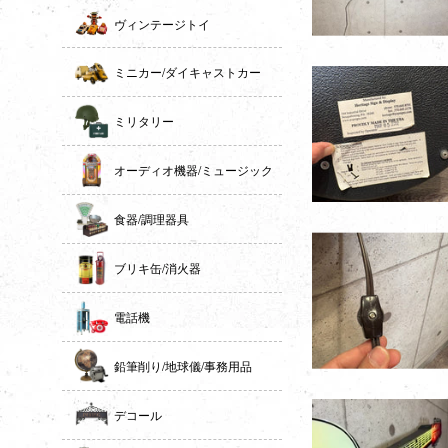
ヴィンテージトイ
ミニカー/ダイキャストカー
ミリタリー
オーディオ機器/ミュージック
食器/調理器具
ブリキ缶/消火器
電話機
鉛筆削り/地球儀/事務用品
デコール