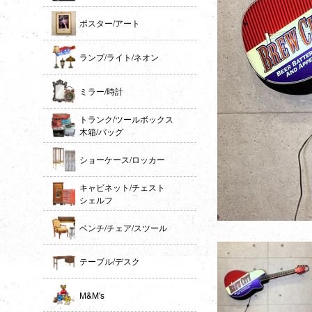
ポスター/アート
ランプ/ライト/ネオン
ミラー/時計
トランク/ツールボックス
木箱/バッグ
ショーケース/ロッカー
キャビネット/チェスト
シェルフ
ベンチ/チェア/スツール
テーブル/デスク
M&M's