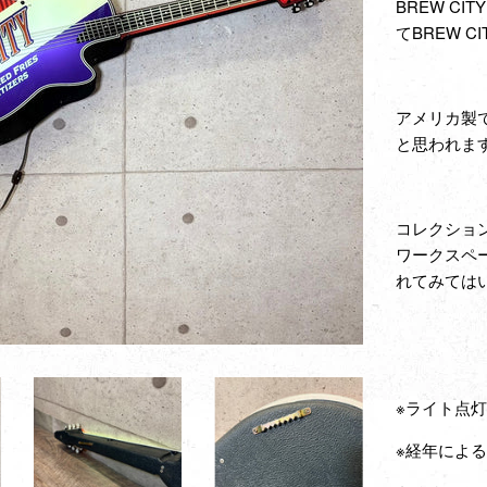
BREW CIT
てBREW 
アメリカ製
と思われま
コレクショ
ワークスペ
れてみては
※ライト点
※経年によ