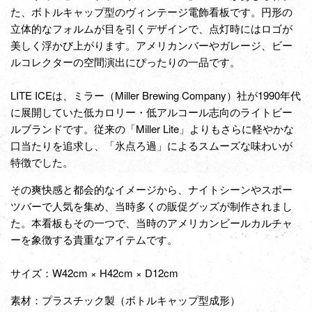
た、ボトルキャップ型のヴィンテージ電飾看板です。円形の
立体的なフォルムが目を引くデザインで、点灯時にはロゴが
美しく浮かび上がります。アメリカンバーやガレージ、ビー
ルコレクターの空間演出にぴったりの一品です。
LITE ICEは、ミラー（Miller Brewing Company）社が1990年代
に展開していた低カロリー・低アルコール志向のライトビー
ルブランドです。従来の「Miller Lite」よりもさらに軽やかな
口当たりを追求し、「氷点ろ過」によるスムーズな味わいが
特徴でした。
その爽快感と都会的なイメージから、ナイトシーンやスポー
ツバーで人気を集め、当時多くの販促グッズが制作されまし
た。本看板もその一つで、当時のアメリカンビールカルチャ
ーを象徴する貴重なアイテムです。
サイズ：W42cm × H42cm × D12cm
素材：プラスチック製（ボトルキャップ型成形）