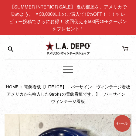
コ
【SUMMER INTERIOR SALE】 夏の部屋を、アメリカで
ン
染めよう。 ￥30,000以上のご購入で10%OFF！！！✨ レ
テ
ビュー投稿でさらにお得！ 次回使える500円OFFクーポン
ン
をプレゼント！
ツ
に
ス
キ
ッ
プ
メ
す
ニ
る
›
HOME
電飾看板【LITE ICE】 バーサイン ヴィンテージ看板
ュ
アメリカから輸入したStrohsの電飾看板です。】 バーサイン
ー
ヴィンテージ看板
セール