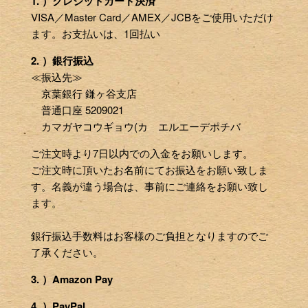
1. ）クレジットカード決済
VISA／Master Card／AMEX／JCBをご使用いただけ
ます。お支払いは、1回払い
2. ）銀行振込
≪振込先≫
京葉銀行 鎌ヶ谷支店
普通口座 5209021
カマガヤコウギョウ(カ エルエーデポチバ
ご注文時より7日以内での入金をお願いします。
ご注文時に頂いたお名前にてお振込をお願い致しま
す。名義が違う場合は、事前にご連絡をお願い致し
ます。
銀行振込手数料はお客様のご負担となりますのでご
了承ください。
3. ）Amazon Pay
4. ）PayPal