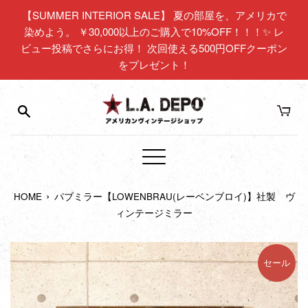
コ
【SUMMER INTERIOR SALE】 夏の部屋を、アメリカで
ン
染めよう。 ￥30,000以上のご購入で10%OFF！！！✨ レ
テ
ビュー投稿でさらにお得！ 次回使える500円OFFクーポン
ン
をプレゼント！
ツ
に
ス
キ
ッ
プ
メ
す
ニ
る
›
HOME
パブミラー【LOWENBRAU(レーベンブロイ)】社製 ヴ
ュ
ィンテージミラー
ー
セール