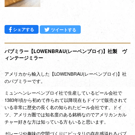
Facebookでシェアする
Twitterに投稿する
シェアする
ツイートする
パブミラー【LOWENBRAU(レーベンブロイ)】社製 ヴ
ィンテージミラー
アメリカから輸入した【LOWENBRAU(レーベンブロイ)】社
のパブミラーです。
ミュンヘンレーベンブロイ社
で生産しているビール会社で
1383年頃から初めて作られて以降現在もドイツで販売されて
いる非常に歴史の長く名の知られたビール会社です。ドイ
ツ、アメリカ圏では知名度のある銘柄なのでアメリカンカル
チャー好きな方は知っている方もいると思います。
ガレージや趣味の空間づくりにピッタリの存在感溢れるパブ