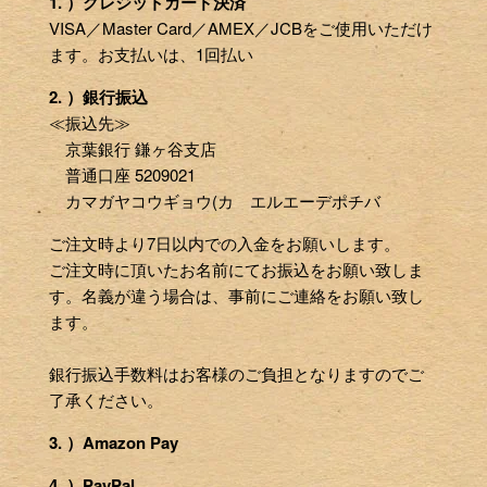
1. ）クレジットカード決済
VISA／Master Card／AMEX／JCBをご使用いただけ
ます。お支払いは、1回払い
2. ）銀行振込
≪振込先≫
京葉銀行 鎌ヶ谷支店
普通口座 5209021
カマガヤコウギョウ(カ エルエーデポチバ
ご注文時より7日以内での入金をお願いします。
ご注文時に頂いたお名前にてお振込をお願い致しま
す。名義が違う場合は、事前にご連絡をお願い致し
ます。
銀行振込手数料はお客様のご負担となりますのでご
了承ください。
3. ）Amazon Pay
4. ）PayPal