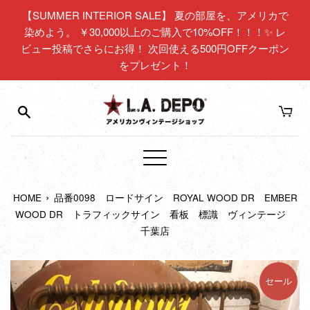
コ
【SUMMER INTERIOR SALE】 夏の部屋を、アメリカで
ン
染めよう。 ￥30,000以上のご購入で10%OFF！！！✨ レ
テ
ビュー投稿でさらにお得！ 次回使える500円OFFクーポン
ン
をプレゼント！
ツ
に
ス
キ
ッ
プ
メ
す
ニ
る
›
HOME
品番0098 ロードサイン ROYAL WOOD DR EMBER
ュ
WOOD DR トラフィックサイン 看板 標識 ヴィンテージ
ー
千葉店
セール