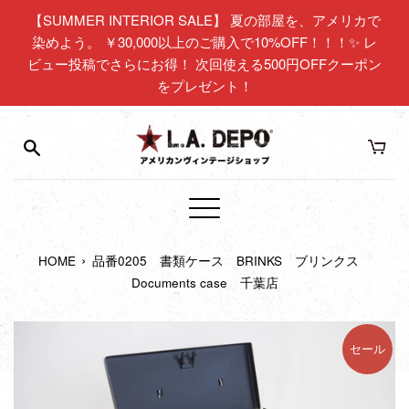
コ
【SUMMER INTERIOR SALE】 夏の部屋を、アメリカで
ン
染めよう。 ￥30,000以上のご購入で10%OFF！！！✨ レ
テ
ビュー投稿でさらにお得！ 次回使える500円OFFクーポン
ン
をプレゼント！
ツ
に
ス
キ
ッ
プ
メ
す
ニ
る
›
HOME
品番0205 書類ケース BRINKS ブリンクス
ュ
Documents case 千葉店
ー
セール