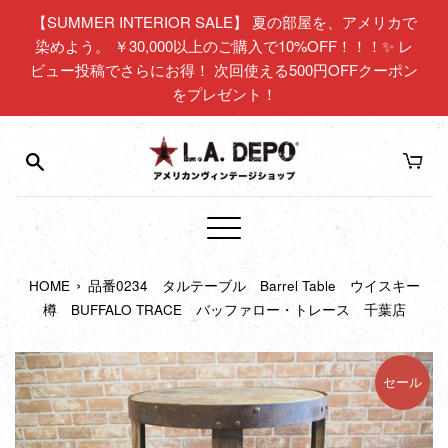
コ
【SUMMER INTERIOR SALE】 夏の部屋を、アメリカで
ン
染めよう。 ￥30,000以上のご購入で10%OFF！！！✨ レ
テ
ビュー投稿でさらにお得！ 次回使える500円OFFクーポン
ン
をプレゼント！
ツ
に
ス
キ
ッ
プ
メ
す
ニ
る
›
HOME
品番0234 タルテーブル Barrel Table ウイスキー
ュ
樽 BUFFALO TRACE バッファロー・トレース 千葉店
ー
セール