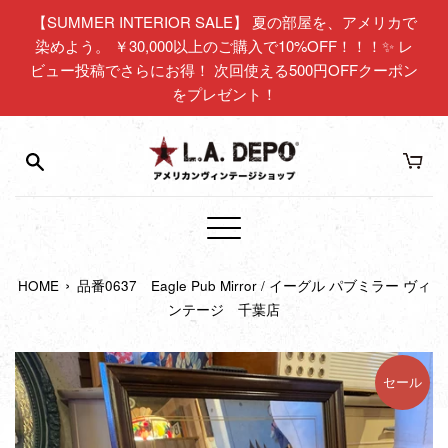
コ
【SUMMER INTERIOR SALE】 夏の部屋を、アメリカで
ン
染めよう。 ￥30,000以上のご購入で10%OFF！！！✨ レ
テ
ビュー投稿でさらにお得！ 次回使える500円OFFクーポン
ン
をプレゼント！
ツ
に
ス
キ
ッ
プ
メ
す
ニ
る
›
HOME
品番0637 Eagle Pub Mirror / イーグル パブミラー ヴィ
ュ
ンテージ 千葉店
ー
セール