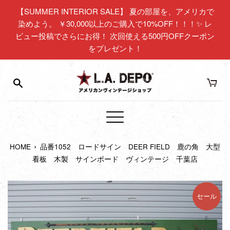
コ
【SUMMER INTERIOR SALE】 夏の部屋を、アメリカで
ン
染めよう。 ￥30,000以上のご購入で10%OFF！！！✨ レ
テ
ビュー投稿でさらにお得！ 次回使える500円OFFクーポン
ン
をプレゼント！
ツ
に
ス
キ
ッ
プ
メ
す
ニ
る
›
HOME
品番1052 ロードサイン DEER FIELD 鹿の角 大型
ュ
看板 木製 サインボード ヴィンテージ 千葉店
ー
セール