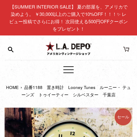
コ
【SUMMER INTERIOR SALE】 夏の部屋を、アメリカで
ン
染めよう。 ￥30,000以上のご購入で10%OFF！！！✨ レ
テ
ビュー投稿でさらにお得！ 次回使える500円OFFクーポン
ン
をプレゼント！
ツ
に
ス
キ
ッ
プ
メ
す
ニ
る
›
HOME
品番1188 置き時計 Looney Tunes ルーニー・ テュ
ュ
ーンズ トゥイーティー シルベスター 千葉店
ー
セール