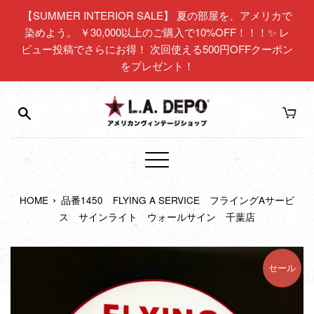
コ
【SUMMER INTERIOR SALE】 夏の部屋を、アメリカで
ン
染めよう。 ￥30,000以上のご購入で10%OFF！！！✨ レ
テ
ビュー投稿でさらにお得！ 次回使える500円OFFクーポン
ン
をプレゼント！
ツ
に
ス
キ
ッ
プ
メ
す
ニ
る
›
HOME
品番1450 FLYING A SERVICE フライングAサービ
ュ
ス サインライト ウォールサイン 千葉店
ー
セール