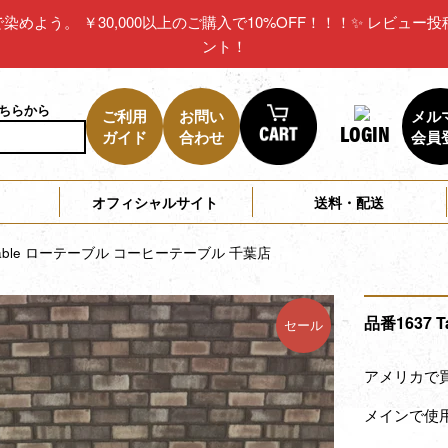
リカで染めよう。 ￥30,000以上のご購入で10%OFF！！！✨ レビ
ント！
こちらから
ご利用
お問い
メル
LOGIN
ガイド
合わせ
会員
オフィシャルサイト
送料・配送
Table ローテーブル コーヒーテーブル 千葉店
品番1637
セール
アメリカで
メインで使