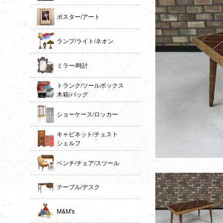
ポスター/アート
ランプ/ライト/ネオン
ミラー/時計
トランク/ツールボックス
木箱/バッグ
ショーケース/ロッカー
キャビネット/チェスト
シェルフ
ベンチ/チェア/スツール
テーブル/デスク
M&M's