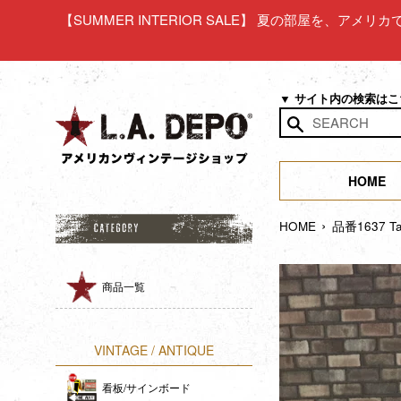
コ
【SUMMER INTERIOR SALE】 夏の部屋を、アメ
ン
テ
ン
ツ
▼ サイト内の検索は
に
ス
検
キ
索
ッ
HOME
す
プ
る
›
す
HOME
品番1637 
る
商品一覧
VINTAGE / ANTIQUE
看板/サインボード