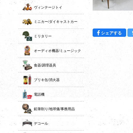
ヴィンテージトイ
ミニカー/ダイキャストカー
Fac
シェアする
ミリタリー
オーディオ機器/ミュージック
食器/調理器具
ブリキ缶/消火器
電話機
鉛筆削り/地球儀/事務用品
デコール