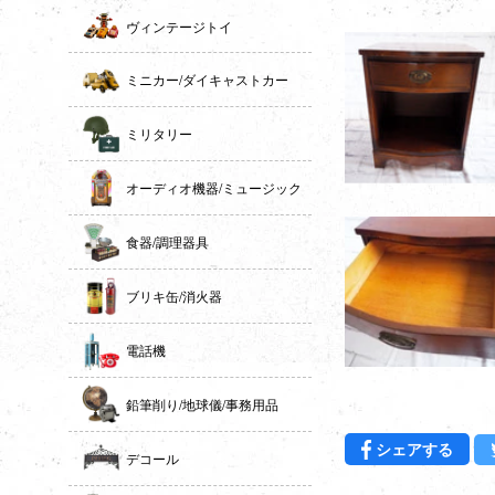
ヴィンテージトイ
ミニカー/ダイキャストカー
ミリタリー
オーディオ機器/ミュージック
食器/調理器具
ブリキ缶/消火器
電話機
鉛筆削り/地球儀/事務用品
Fac
シェアする
デコール