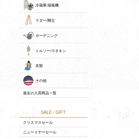
冷蔵庫/扇風機
ラダー/脚立
ガーデニング
トルソー/マネキン
衣類
その他
過去の入荷商品一覧
SALE / GIFT
クリスマスセール
ニューイヤーセール