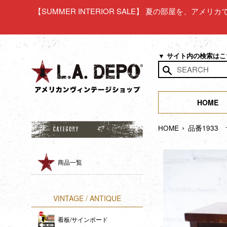
コ
【SUMMER INTERIOR SALE】 夏の部屋を、アメ
ン
テ
ン
ツ
▼ サイト内の検索は
に
ス
検
キ
索
ッ
HOME
す
プ
る
›
す
HOME
品番193
る
商品一覧
VINTAGE / ANTIQUE
看板/サインボード