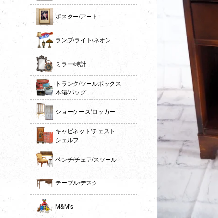
ポスター/アート
ランプ/ライト/ネオン
ミラー/時計
トランク/ツールボックス
木箱/バッグ
ショーケース/ロッカー
キャビネット/チェスト
シェルフ
ベンチ/チェア/スツール
テーブル/デスク
M&M's