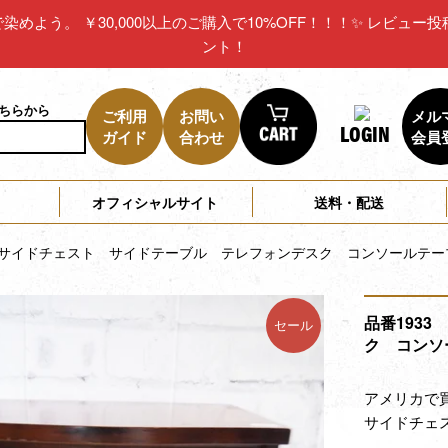
リカで染めよう。 ￥30,000以上のご購入で10%OFF！！！✨ レビ
ント！
こちらから
ご利用
お問い
メル
LOGIN
ガイド
合わせ
会員
オフィシャルサイト
送料・配送
3 サイドチェスト サイドテーブル テレフォンデスク コンソールテ
品番193
セール
ク コンソ
アメリカで
サイドチェ