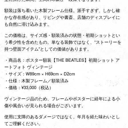
額装は落ち着いた木製フレーム仕様。派手すぎず、しかし確
かな存在感があり、リビングや書斎、店舗のディスプレイに
も自然に溶け込みます。
この価格は、サイズ感・額装済みの状態・初期ショットとい
う希少性を含めたもの。単なる装飾ではなく、“ストーリーを
持つ壁面アイテム”としての価値があります。
・商品名：ポスター額装【THE BEATLES】初期ショット ア
ートフォト ヴィンテージ
・サイズ：W89cm × H69cm × D2cm
・仕様：木製フレーム／額装済み
・価格：¥33,000（税込）
ヴィンテージ品のため、フレームやポスターに経年による小
傷や風合いが見られる場合がございます。
使用に支障のあるダメージではなく、年月を経た味わいとし
てご理解ください。