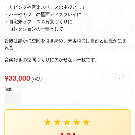
・リビングや音楽スペースの主役として
・バーやカフェの壁面ディスプレイに
・自宅兼オフィスの背景づくりに
・コレクションの一部として
普段は静かに空間を引き締め、来客時には自然と話題が生ま
れる。
音楽好きの空間づくりに欠かせない一枚です。
通
¥33,000
(税込)
常
個数
価
格
★★★★★