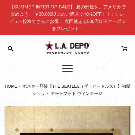
コ
【SUMMER INTERIOR SALE】 夏の部屋を、アメリカで
ン
染めよう。 ￥30,000以上のご購入で10%OFF！！！✨ レ
テ
ビュー投稿でさらにお得！ 次回使える500円OFFクーポン
ン
をプレゼント！
ツ
に
ス
キ
ッ
プ
メ
す
ニ
る
›
HOME
ポスター額装【THE BEATLES（ザ・ビートルズ）】初期
ュ
ショット アートフォト ヴィンテージ
ー