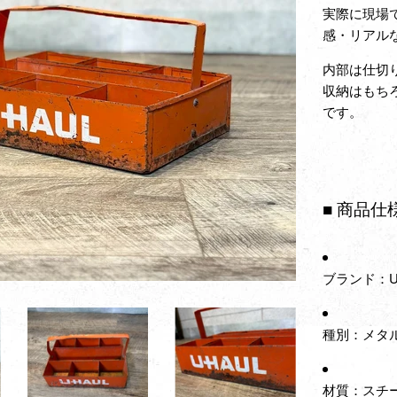
実際に現場
感・リアル
内部は仕切
収納はもち
です。
■ 商品仕
ブランド：U
種別：メタ
材質：スチ