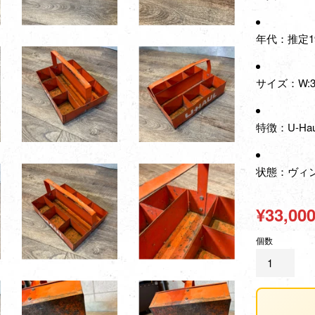
年代：推定1
サイズ：W:32
特徴：U-H
状態：ヴィ
通
¥33,00
常
個数
価
格