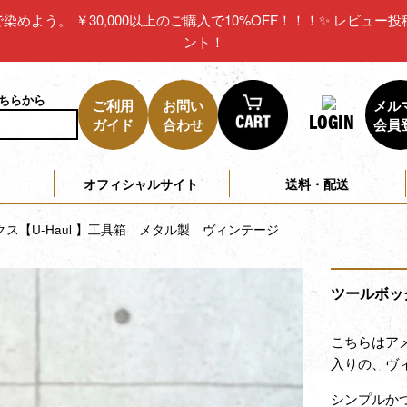
リカで染めよう。 ￥30,000以上のご購入で10%OFF！！！✨ レビ
ント！
こちらから
ご利用
お問い
メル
LOGIN
ガイド
合わせ
会員
オフィシャルサイト
送料・配送
ス【U-Haul 】工具箱 メタル製 ヴィンテージ
ツールボッ
こちらはアメ
入りの、ヴ
シンプルかつ