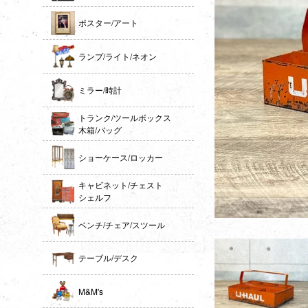
ポスター/アート
ランプ/ライト/ネオン
ミラー/時計
トランク/ツールボックス
木箱/バッグ
ショーケース/ロッカー
キャビネット/チェスト
シェルフ
ベンチ/チェア/スツール
テーブル/デスク
M&M's