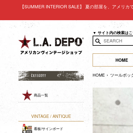
コ
【SUMMER INTERIOR SALE】 夏の部屋を、アメ
ン
テ
ン
ツ
▼ サイト内の検索は
に
ス
検
キ
索
ッ
HOME
す
プ
る
›
す
HOME
ツールボック
る
商品一覧
VINTAGE / ANTIQUE
看板/サインボード