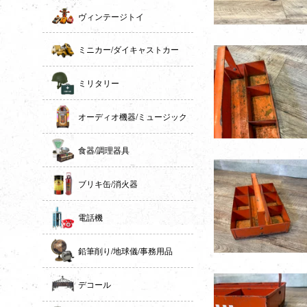
ヴィンテージトイ
ミニカー/ダイキャストカー
ミリタリー
オーディオ機器/ミュージック
食器/調理器具
ブリキ缶/消火器
電話機
鉛筆削り/地球儀/事務用品
デコール