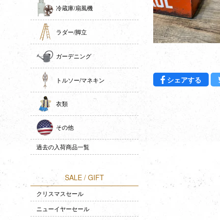
冷蔵庫/扇風機
ラダー/脚立
ガーデニング
Fac
シェアする
トルソー/マネキン
衣類
その他
過去の入荷商品一覧
SALE / GIFT
クリスマスセール
ニューイヤーセール